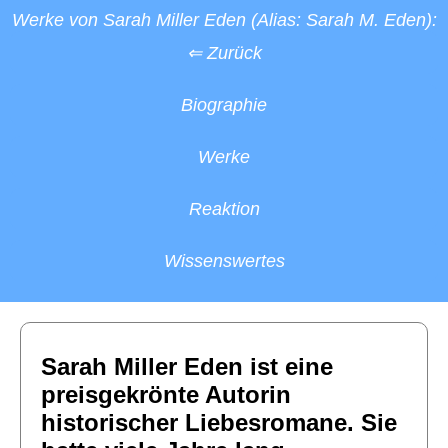
Werke von Sarah Miller Eden (Alias: Sarah M. Eden):
⇐ Zurück
Biographie
Werke
Reaktion
Wissenswertes
Sarah Miller Eden ist eine
preisgekrönte Autorin
historischer Liebesromane. Sie