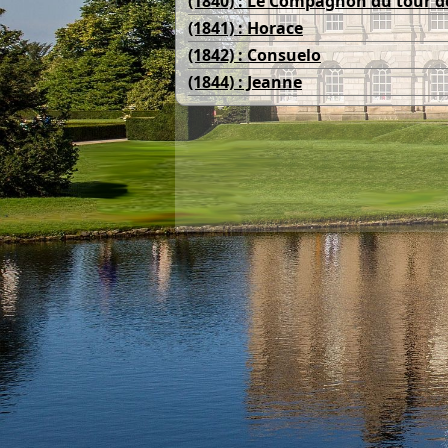
(1840) : Le Compagnon du tour d
(1841) : Horace
(1842) : Consuelo
(1844) : Jeanne