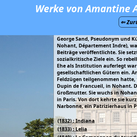
Werke von Amantine Au
⇐ Zur
George Sand, Pseudonym und Künst
Nohant, Département Indre), war 
Beiträge veröffentlichte. Sie se
sozialkritische Ziele ein. So reb
Ehe als Institution auferlegt war
gesellschaftlichen Gütern ein. A
Feldzügen teilgenommen hatte, 
Dupin de Francueil, in Nohant. D
Großmutter. Sie wuchs in Nohant 
in Paris. Von dort kehrte sie ku
Narbonne, ein Patrizierhaus in 
(1832) : Indiana
(1833) : Lelia