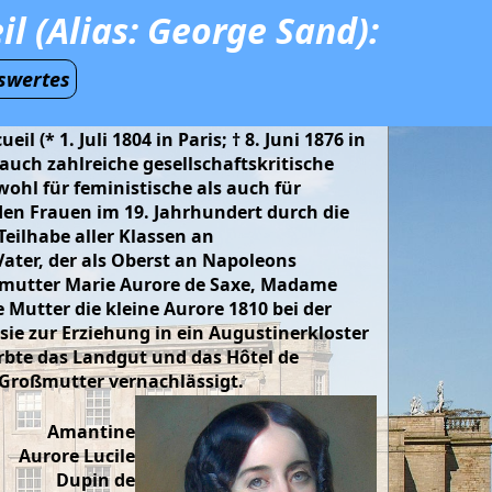
l (Alias: George Sand):
swertes
* 1. Juli 1804 in Paris; † 8. Juni 1876 in
auch zahlreiche gesellschaftskritische
wohl für feministische als auch für
e den Frauen im 19. Jahrhundert durch die
Teilhabe aller Klassen an
Vater, der als Oberst an Napoleons
ßmutter Marie Aurore de Saxe, Madame
 Mutter die kleine Aurore 1810 bei der
sie zur Erziehung in ein Augustinerkloster
erbte das Landgut und das Hôtel de
 Großmutter vernachlässigt.
Amantine
Aurore Lucile
Dupin de