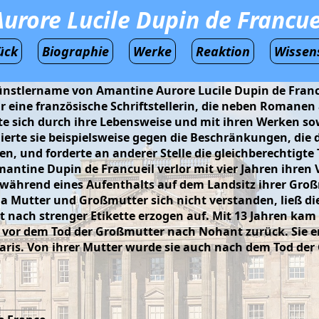
rore Lucile Dupin de Francuei
ück
Biographie
Werke
Reaktion
Wissen
lername von Amantine Aurore Lucile Dupin de Francueil (
eine französische Schriftstellerin, die neben Romanen 
tzte sich durch ihre Lebensweise und mit ihren Werken so
ellierte sie beispielsweise gegen die Beschränkungen, di
en, und forderte an anderer Stelle die gleichberechtigte 
mantine Dupin de Francueil verlor mit vier Jahren ihren 
während eines Aufenthalts auf dem Landsitz ihrer Gro
a Mutter und Großmutter sich nicht verstanden, ließ die
nach strenger Etikette erzogen auf. Mit 13 Jahren kam 
rz vor dem Tod der Großmutter nach Nohant zurück. Sie 
Paris. Von ihrer Mutter wurde sie auch nach dem Tod der