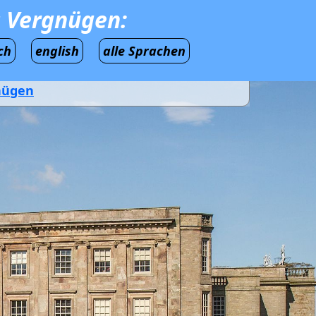
s Vergnügen:
ch
english
alle Sprachen
gnügen