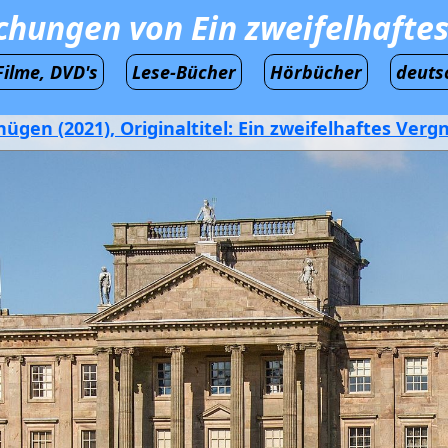
ichungen von Ein zweifelhafte
Filme, DVD's
Lese-Bücher
Hörbücher
deuts
ügen (2021), Originaltitel: Ein zweifelhaftes Ver