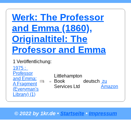
Werk: The Professor
and Emma (1860),
Originaltitel: The
Professor and Emma
1 Veröffentlichung:
1975 :
Professor
Littlehampton
and Emma:
Book
deutsch
zu
A Fragment
Services Ltd
Amazon
(Everyman's
Library) (1)
© 2022 by 1kr.de •
Startseite
•
Impressum